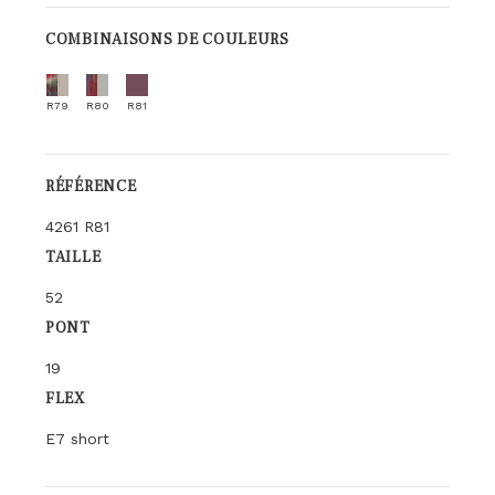
COMBINAISONS DE COULEURS
R79
R80
R81
RÉFÉRENCE
4261 R81
TAILLE
52
PONT
19
FLEX
E7 short