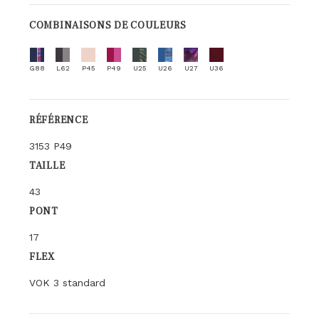
COMBINAISONS DE COULEURS
G88
L62
P45
P49
U25
U26
U27
U36
RÉFÉRENCE
3153 P49
TAILLE
43
PONT
17
FLEX
VOK 3 standard