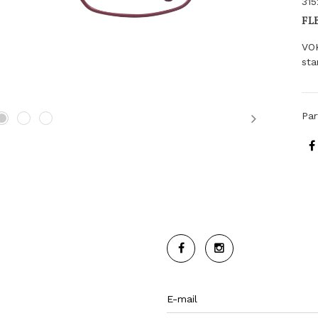
315
FL
VO
sta
Par
Next