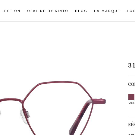
LLECTION
OPALINE BY KINTO
BLOG
LA MARQUE
LO
2
3
CO
D51
RÉ