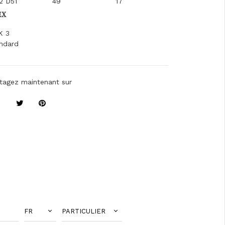
2 D51
49
17
EX
K 3
ndard
tagez maintenant sur
FR
PARTICULIER