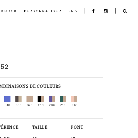
OKBOOK
PERSONNALISER
FR
152
MBINAISONS DE COULEURS
K10
R56
S28
T49
Z06
Z16
Z17
FÉRENCE
TAILLE
PONT