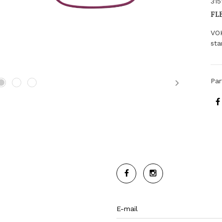
315
FL
VO
sta
Par
Next