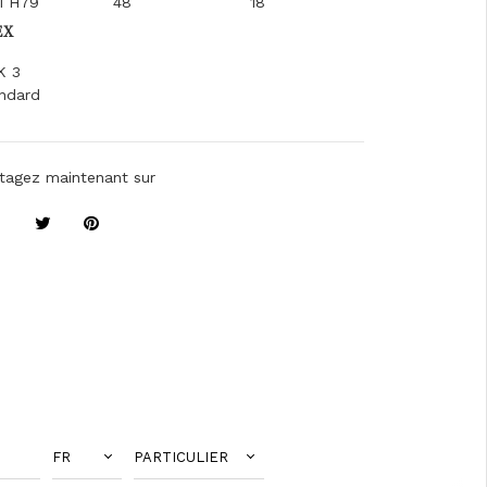
1 H79
48
18
EX
K 3
ndard
tagez maintenant sur
FR
PARTICULIER