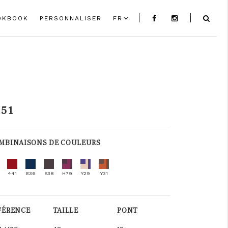
OKBOOK
PERSONNALISER
FR
151
MBINAISONS DE COULEURS
441
E36
E38
H79
Y29
Y31
FÉRENCE
TAILLE
PONT