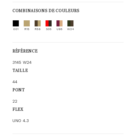
COMBINAISONS DE COULEURS
001
R15
R56
S05
U95
W24
RÉFÉRENCE
3145 W24
TAILLE
44
PONT
22
FLEX
UNO 4.3