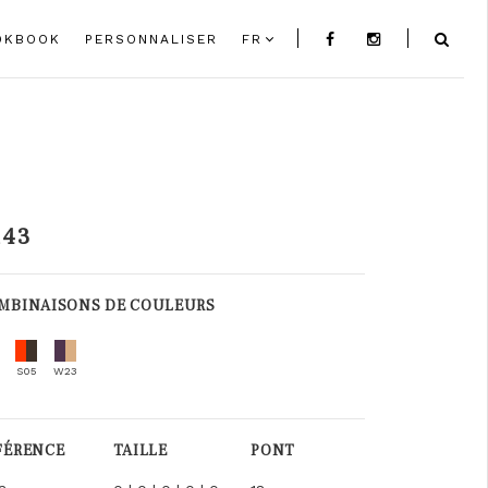
OKBOOK
PERSONNALISER
FR
143
MBINAISONS DE COULEURS
S05
W23
FÉRENCE
TAILLE
PONT