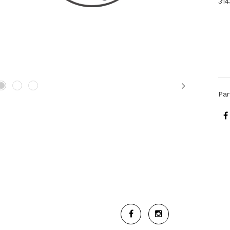
314
Next
Par