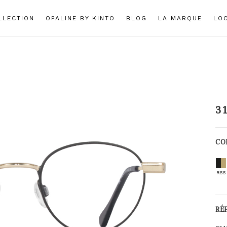
LLECTION
OPALINE BY KINTO
BLOG
LA MARQUE
LO
3
3
CO
R55
RÉ