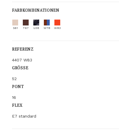
FARBKOMBINATIONEN
S61
T67
U38
W78
W83
REFERENZ
4407 W83
GRÖSSE
52
PONT
16
FLEX
E7 standard