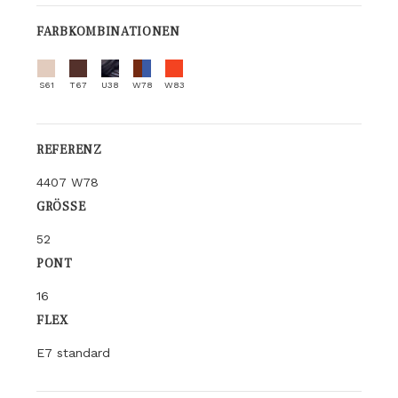
FARBKOMBINATIONEN
S61
T67
U38
W78
W83
REFERENZ
4407 W78
GRÖSSE
52
PONT
16
FLEX
E7 standard