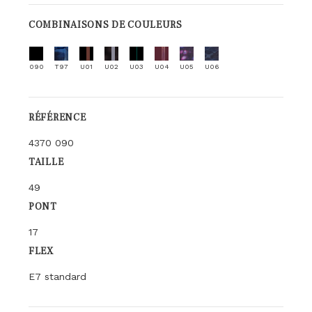
COMBINAISONS DE COULEURS
090
T97
U01
U02
U03
U04
U05
U06
RÉFÉRENCE
4370 090
TAILLE
49
PONT
17
FLEX
E7 standard