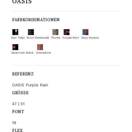
OASIS
FARBKOMBINATIONEN
Noir Total
Brun Emeraude
Plume
Purple Rain
Navy Havana
Savannah Black
Grenadine
REFERENZ
OASIS Purple Rain
GRÖSSE
47 | 51
PONT
19
FLEX