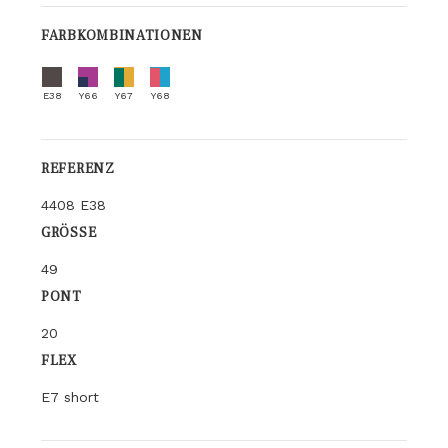
FARBKOMBINATIONEN
E38
Y66
Y67
Y68
REFERENZ
4408 E38
GRÖSSE
49
PONT
20
FLEX
E7 short